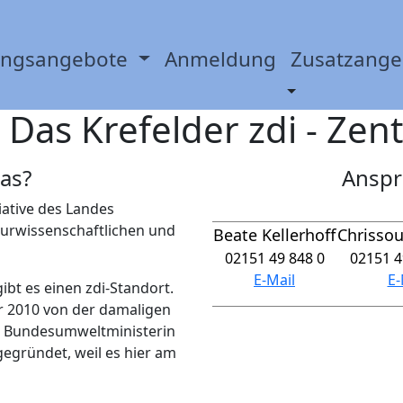
ungsangebote
Anmeldung
Zusatzang
 Das Krefelder zdi - Ze
das?
Anspr
tiative des Landes
urwissenschaftlichen und
Beate Kellerhoff
Chrissou
02151 49 848 0
02151 4
E-Mail
E-
ibt es einen zdi-Standort.
 2010 von der damaligen
n Bundesumweltministerin
egründet, weil es hier am