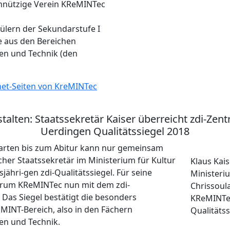
meinnützige Verein KReMINTec
hülern der Sekundarstufe I
te aus den Bereichen
en und Technik (den
net-Seiten von KreMINTec
lten: Staatssekretär Kaiser überreicht zdi-Ze
Uerdingen Qualitätssiegel 2018
arten bis zum Abitur kann nur gemeinsam
scher Staatssekretär im Ministerium für Kultur
Klaus Kais
ähri-gen zdi-Qualitätssiegel. Für seine
Ministeri
ntrum KReMINTec nun mit dem zdi-
Chrissoul
 Das Siegel bestätigt die besonders
KReMINTec
INT-Bereich, also in den Fächern
Qualitätss
en und Technik.