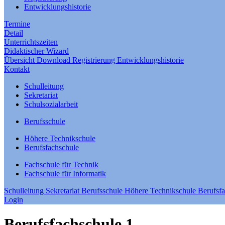
Entwicklungshistorie
Termine
Detail
Unterrichtszeiten
Didaktischer Wizard
Übersicht
Download
Registrierung
Entwicklungshistorie
Kontakt
Schulleitung
Sekretariat
Schulsozialarbeit
Berufsschule
Höhere Technikschule
Berufsfachschule
Fachschule für Technik
Fachschule für Informatik
Schulleitung
Sekretariat
Berufsschule
Höhere Technikschule
Berufsf
Login
Berufsfachschule 1