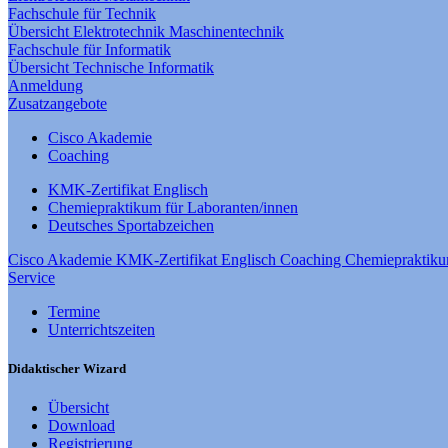
Fachschule für Technik
Übersicht
Elektrotechnik
Maschinentechnik
Fachschule für Informatik
Übersicht
Technische Informatik
Anmeldung
Zusatzangebote
Cisco Akademie
Coaching
KMK-Zertifikat Englisch
Chemiepraktikum für Laboranten/innen
Deutsches Sportabzeichen
Cisco Akademie
KMK-Zertifikat Englisch
Coaching
Chemiepraktiku
Service
Termine
Unterrichtszeiten
Didaktischer Wizard
Übersicht
Download
Registrierung