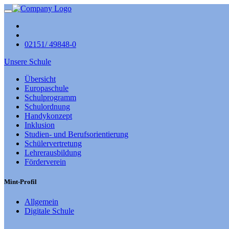
02151/ 49848-0
Unsere Schule
Übersicht
Europaschule
Schulprogramm
Schulordnung
Handykonzept
Inklusion
Studien- und Berufsorientierung
Schülervertretung
Lehrerausbildung
Förderverein
Mint-Profil
Allgemein
Digitale Schule