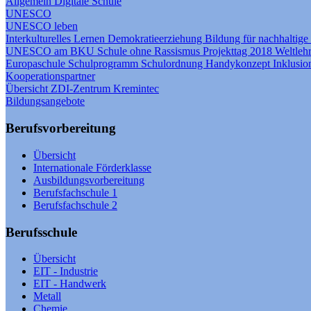
Allgemein
Digitale Schule
UNESCO
UNESCO leben
Interkulturelles Lernen
Demokratieerziehung
Bildung für nachhaltig
UNESCO am BKU
Schule ohne Rassismus
Projekttag 2018
Weltleh
Europaschule
Schulprogramm
Schulordnung
Handykonzept
Inklusi
Kooperationspartner
Übersicht
ZDI-Zentrum Kremintec
Bildungsangebote
Berufsvorbereitung
Übersicht
Internationale Förderklasse
Ausbildungsvorbereitung
Berufsfachschule 1
Berufsfachschule 2
Berufsschule
Übersicht
EIT - Industrie
EIT - Handwerk
Metall
Chemie