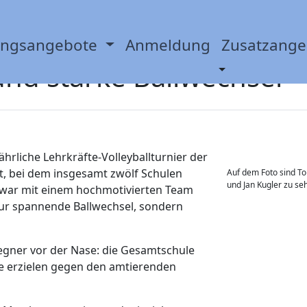
yballturnier der Stadt K
ungsangebote
Anmeldung
Zusatzang
nd starke Ballwechsel
hrliche Lehrkräfte-Volleyballturnier der
ght, bei dem insgesamt zwölf Schulen
Auf dem Foto sind To
und Jan Kugler zu s
 war mit einem hochmotivierten Team
nur spannende Ballwechsel, sondern
egner vor der Nase: die Gesamtschule
e erzielen gegen den amtierenden