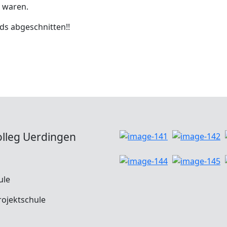
t waren.
ds abgeschnitten!!
olleg Uerdingen
ule
ojektschule